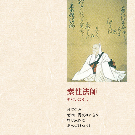
素性法師
そせいほうし
音にのみ
菊の白露夜はおきて
昼は思ひに
あへずけぬべし