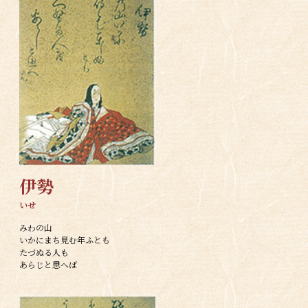
伊勢
いせ
みわの山
いかにまち見む年ふとも
たづぬる人も
あらじと思へば