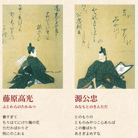
藤原高光
源公忠
ふじわらのたかみつ
みなもとのきんただ
春すぎて
とのもりの
ちりはてにけり梅の花
とものみやつこ心あらば
ただかばかりぞ
この春ばかり
枝にのこれる
あさぎよめすな