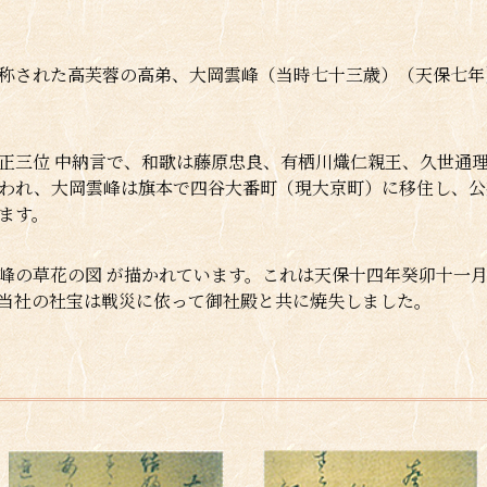
称された高芙蓉の高弟、大岡雲峰（当時七十三歳）（天保七年
正三位 中納言で、和歌は藤原忠良、有栖川熾仁親王、久世通
われ、大岡雲峰は旗本で四谷大番町（現大京町）に移住し、公
ます。
峰の草花の図 が描かれています。これは天保十四年癸卯十一
当社の社宝は戦災に依って御社殿と共に焼失しました。