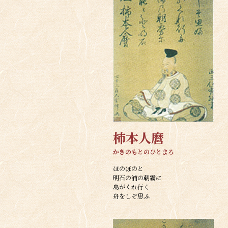
柿本人麿
かきのもとのひとまろ
ほのぼのと
明石の浦の朝霧に
島がくれ行く
舟をしぞ思ふ