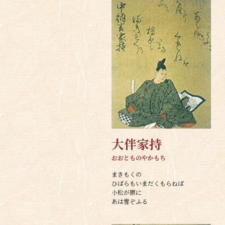
大伴家持
おおとものやかもち
まきもくの
ひばらもいまだくもらねば
小松が原に
あは雪ぞふる