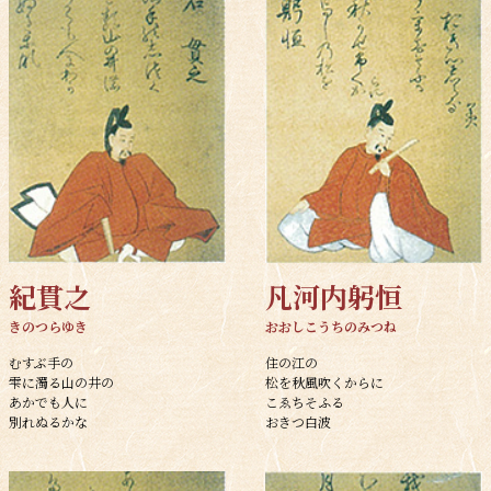
紀貫之
凡河内躬恒
きのつらゆき
おおしこうちのみつね
むすぶ手の
住の江の
雫に濁る山の井の
松を秋風吹くからに
あかでも人に
こゑちそふる
別れぬるかな
おきつ白波