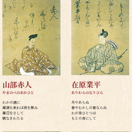
山部赤人
在原業平
やまのべのあかひと
ありわらのなりひら
わかの浦に
月やあらぬ
潮満ち来れば潟を無み
春やむかしの春ならぬ
葦辺をさして
わが身ひとつは
鶴なきわたる
もとの身にして