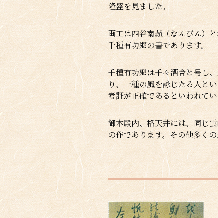
隆盛を見ました。
画工は四谷南蘋（なんびん）と
千種有功郷の書であります。
千種有功郷は千々酒舎と号し、
り、一種の風を詠じたる人とい
考証が正確であるといわれてい
御本殿内、格天井には、同じ雲
の作であります。その他多くの