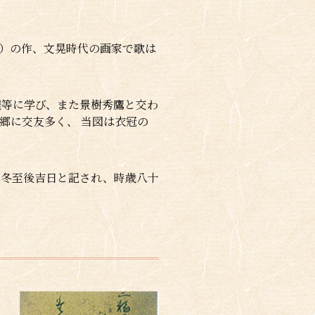
）の作、文晃時代の画家で歌は
理等に学び、また景樹秀鷹と交わ
郷に交友多く、 当図は衣冠の
月冬至後吉日と記され、時歳八十