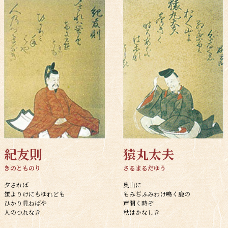
紀友則
猿丸太夫
きのとものり
さるまるだゆう
夕されば
奥山に
蛍よりけにもゆれども
もみぢふみわけ鳴く鹿の
ひかり見ねばや
声聞く時ぞ
人のつれなき
秋はかなしき