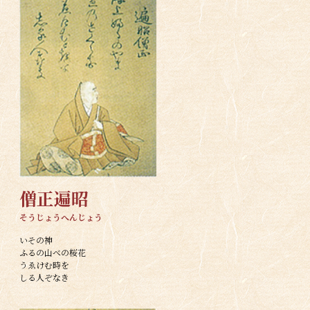
僧正遍昭
そうじょうへんじょう
いその神
ふるの山べの桜花
うゑけむ時を
しる人ぞなき