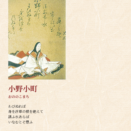
小野小町
おののこまち
わびぬれば
身を浮草の根を絶えて
誘ふ水あらば
いなむとぞ思ふ